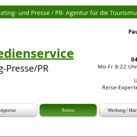
keting- und Presse / PR- Agentur für die Tourism
Pau
dienservice
04
g-Presse/PR
Mo-Fr 8-22 Uhr
U
Reise-Experte
Agentur
Reisen
Werbung / Mar